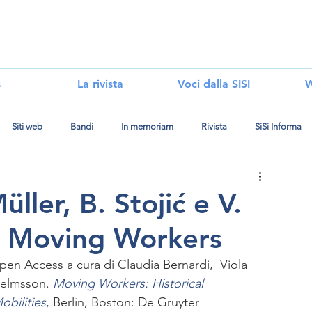
i
s
La rivista
Voci dalla SISI
W
Siti web
Bandi
In memoriam
Rivista
SiSi Informa
üller, B. Stojić e V.
), Moving Workers
pen Access a cura di Claudia Bernardi,  Viola 
lhelmsson. 
Moving Workers: Historical 
bilities
,
 Berlin, Boston: De Gruyter 