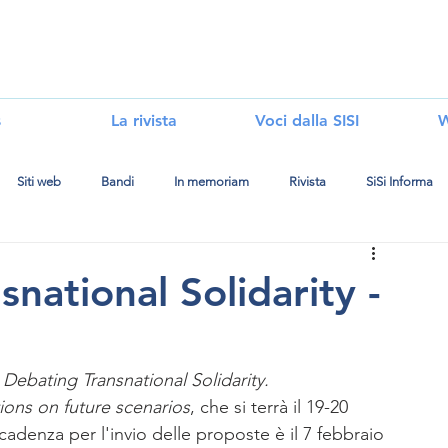
i
s
La rivista
Voci dalla SISI
W
Siti web
Bandi
In memoriam
Rivista
SiSi Informa
national Solidarity -
 
Debating Transnational Solidarity.
tions on future scenarios
, che si terrà il 19-20 
cadenza per l'invio delle proposte è il 7 febbraio 