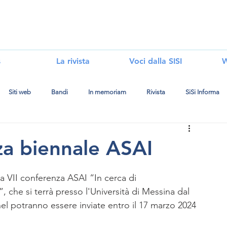
i
s
La rivista
Voci dalla SISI
W
Siti web
Bandi
In memoriam
Rivista
SiSi Informa
za biennale ASAI
lla VII conferenza ASAI “In cerca di 
, che si terrà presso l'Università di Messina dal 
el potranno essere inviate entro il 17 marzo 2024 