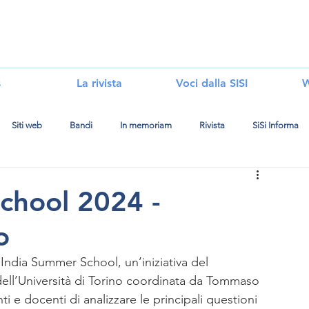
i
s
La rivista
Voci dalla SISI
W
Siti web
Bandi
In memoriam
Rivista
SiSi Informa
chool 2024 -
o
OIndia Summer School, un’iniziativa del 
 dell’Università di Torino coordinata da Tommaso 
i e docenti di analizzare le principali questioni 