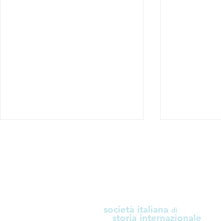
società italiana
di
Scuola Internazionale di
Convegno "
storia internazionale