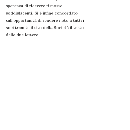
speranza di ricevere risposte
soddisfacenti. Si è infine concordato
sull’opportunità di rendere noto a tutti i
soci tramite il sito della Società il testo
delle due lettere.
Precedente
Successivo
Allegati:
N.B: se le icone sono inattive non è
presente alcun allegato