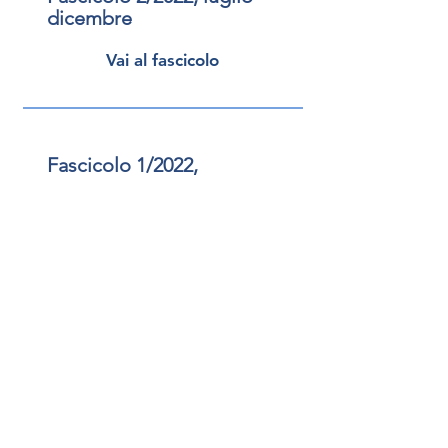
dicembre
Vai al fascicolo
Fascicolo 1/2022,
gennaio-giugno
Vai al fascicolo
Fascicolo 2/2021, luglio-
dicembre
Vai al fascicolo