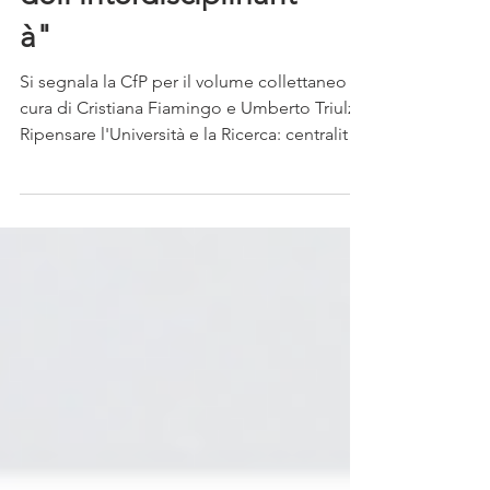
necessità
dell'interdisciplinarit
à"
Si segnala la CfP per il volume collettaneo a
cura di Cristiana Fiamingo e Umberto Triulzi,
Ripensare l'Università e la Ricerca: centralità
della Storia e necessità
dell'interdisciplinarità, che sarà pubblicato
presso la Milano University Press. Gli
abstract, della lunghezza massima di 500
parole, vanno inviati a
cristiana.fiamingo@unimi.it e
umberto.triulzi@uniroma1.it, con oggetto
“NA-Interdisciplinarità”, entro il 20
settembre 2026. Ulteriori informazioni sono
disponibili