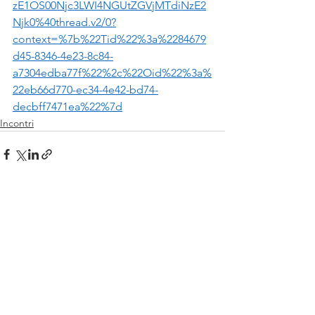
zE1OS00Njc3LWI4NGUtZGVjMTdiNzE2
Njk0%40thread.v2/0?
context=%7b%22Tid%22%3a%2284679
d45-8346-4e23-8c84-
a7304edba77f%22%2c%22Oid%22%3a%
22eb66d770-ec34-4e42-bd74-
decbff7471ea%22%7d
Incontri