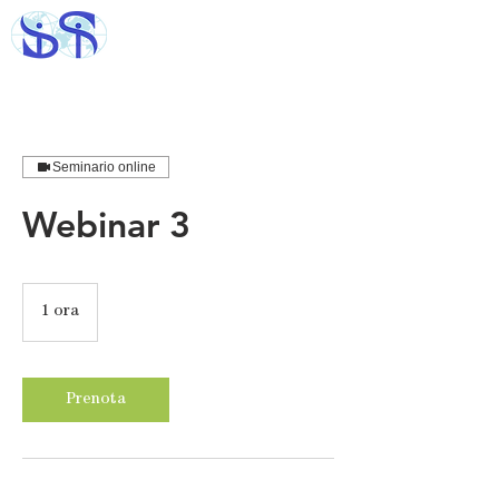
Seminario online
Webinar 3
1 ora
1
o
r
Prenota