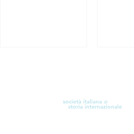
i
società italiana
di
Call for papers "Ripensare
Call for pa
storia internazionale
l'Università e la Ricerca:
Security a
centralità della Storia e
Planning: F
necessità
Global Sout
dell'interdisciplinarità"
Perspective