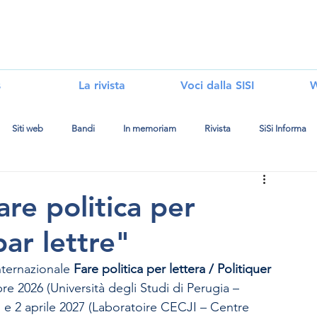
i
s
La rivista
Voci dalla SISI
W
Siti web
Bandi
In memoriam
Rivista
SiSi Informa
are politica per
par lettre"
nternazionale 
Fare politica per lettera / Politiquer 
bre 2026 (Università degli Studi di Perugia – 
1 e 2 aprile 2027 (Laboratoire CECJI – Centre 