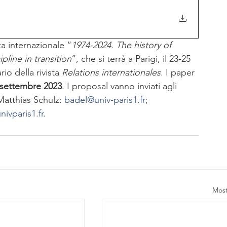
za internazionale “
1974-2024. The history of 
pline in transition
”, che si terrà a Parigi, il 23-25 
io della rivista
 Relations internationales
. I paper 
 settembre 2023
. I proposal vanno inviati agli 
Matthias Schulz: 
badel@univ-paris1.fr
; 
nivparis1.fr
.
Most