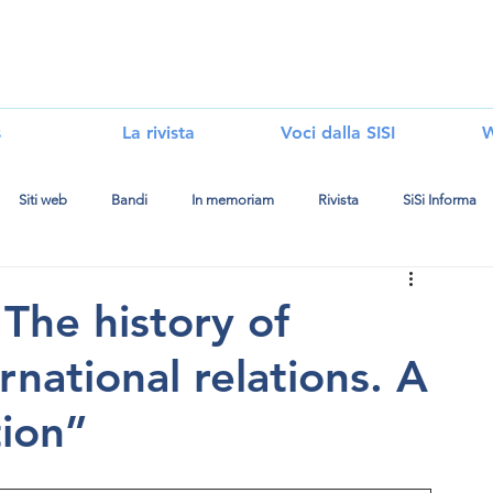
i
s
La rivista
Voci dalla SISI
W
Siti web
Bandi
In memoriam
Rivista
SiSi Informa
The history of
national relations. A
tion”