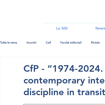
i
La SISI
New
Tutte le news
Incontri
Call
Novità editoriali
Riviste
CfP - “1974-2024. 
contemporary inter
discipline in transi