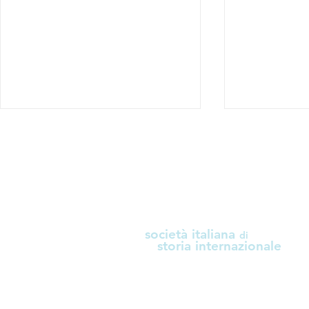
i
società italiana
di
Call for papers "Ripensare
Call for pa
storia internazionale
l'Università e la Ricerca:
Security a
centralità della Storia e
Planning: F
necessità
Global Sout
dell'interdisciplinarità"
Perspective