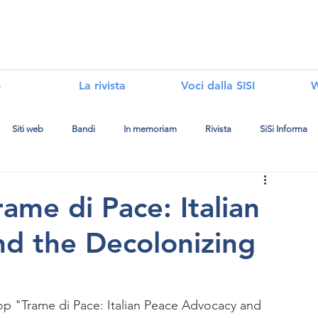
i
s
La rivista
Voci dalla SISI
W
Siti web
Bandi
In memoriam
Rivista
SiSi Informa
rame di Pace: Italian
d the Decolonizing
hop "Trame di Pace: Italian Peace Advocacy and 