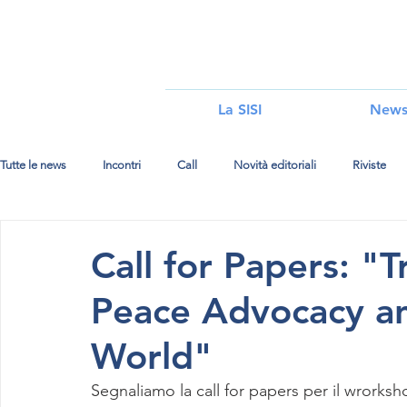
i
La SISI
New
Tutte le news
Incontri
Call
Novità editoriali
Riviste
Call for Papers: "T
Peace Advocacy an
World"
Segnaliamo la call for papers per il wrorks