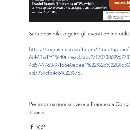
Sarà possibile seguire gli eventi online util
https://teams.microsoft.com/l/meetupjo
6bMRsrPY1%40thread.tacv2/170738699677
4d57-97d3-97fd6e0edee1%22%2c%22Oid%22
ad7939cfb4cb%22%7d
.
Per informazioni scrivere a Francesca Congi
Incontri