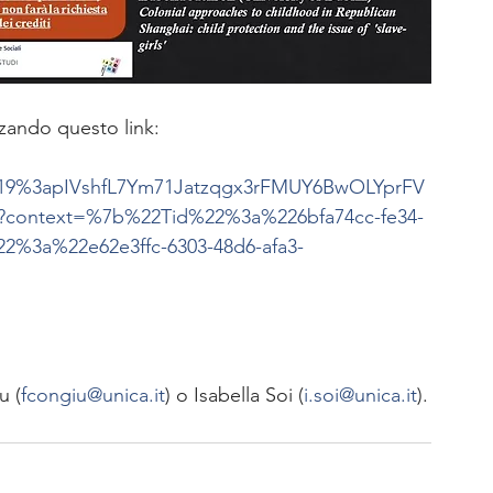
izzando questo link:
in/19%3apIVshfL7Ym71Jatzqgx3rFMUY6BwOLYprFV
8?context=%7b%22Tid%22%3a%226bfa74cc-fe34-
%3a%22e62e3ffc-6303-48d6-afa3-
u (
fcongiu@unica.it
) o Isabella Soi (
i.soi@unica.it
).