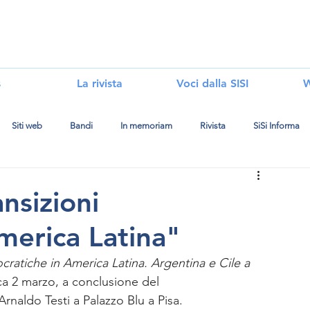
i
s
La rivista
Voci dalla SISI
W
Siti web
Bandi
In memoriam
Rivista
SiSi Informa
nsizioni
merica Latina"
cratiche in America Latina. Argentina e Cile a 
ca 2 marzo, a conclusione del 
Arnaldo Testi a Palazzo Blu a Pisa. 