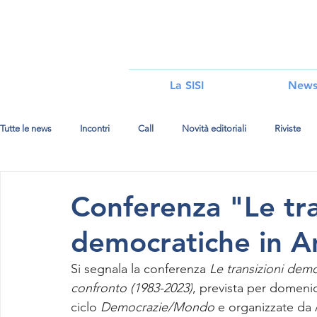
i
La SISI
New
Tutte le news
Incontri
Call
Novità editoriali
Riviste
Conferenza "Le tra
democratiche in A
Si segnala la conferenza 
Le transizioni demo
confronto (1983-2023)
, prevista per domeni
ciclo
 Democrazie/Mondo
 e organizzate da 