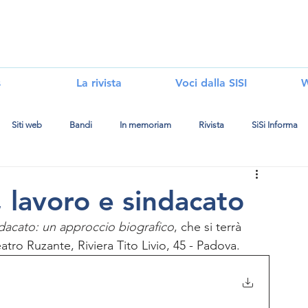
i
s
La rivista
Voci dalla SISI
W
Siti web
Bandi
In memoriam
Rivista
SiSi Informa
lavoro e sindacato
dacato: un approccio biografico
, 
che si terrà 
atro Ruzante, Riviera Tito Livio, 45 - Padova.