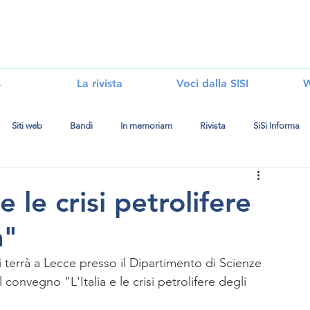
i
s
La rivista
Voci dalla SISI
W
Siti web
Bandi
In memoriam
Rivista
SiSi Informa
 le crisi petrolifere
a"
i terrà a Lecce presso il Dipartimento di Scienze 
 convegno "L'Italia e le crisi petrolifere degli 