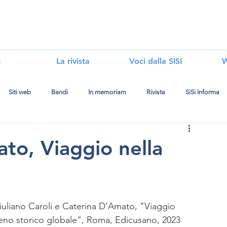
i
s
La rivista
Voci dalla SISI
W
Siti web
Bandi
In memoriam
Rivista
SiSi Informa
ato, Viaggio nella
iuliano Caroli e Caterina D’Amato, "Viaggio 
meno storico globale", Roma, Edicusano, 2023