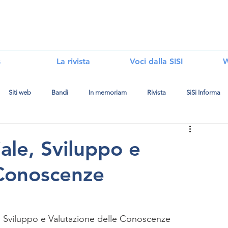
i
s
La rivista
Voci dalla SISI
W
Siti web
Bandi
In memoriam
Rivista
SiSi Informa
iale, Sviluppo e
 Conoscenze
le, Sviluppo e Valutazione delle Conoscenze 