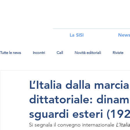
i
La SISI
New
Tutte le news
Incontri
Call
Novità editoriali
Riviste
L’Italia dalla marci
dittatoriale: dinam
sguardi esteri (19
Si segnala il convegno internazionale 
L’Ital