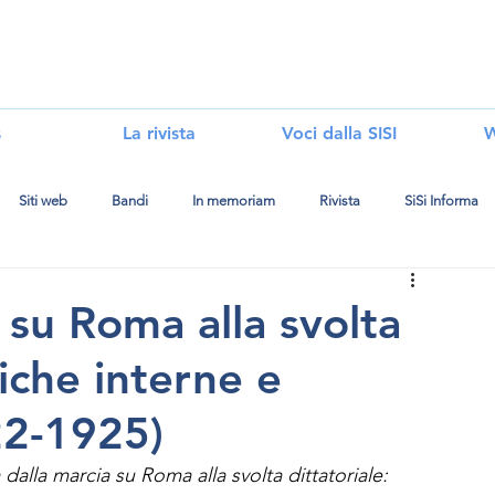
i
s
La rivista
Voci dalla SISI
W
Siti web
Bandi
In memoriam
Rivista
SiSi Informa
a su Roma alla svolta
iche interne e
22-1925)
ia dalla marcia su Roma alla svolta dittatoriale: 