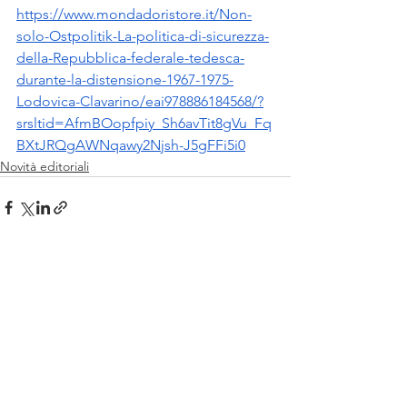
https://www.mondadoristore.it/Non-
solo-Ostpolitik-La-politica-di-sicurezza-
della-Repubblica-federale-tedesca-
durante-la-distensione-1967-1975-
Lodovica-Clavarino/eai978886184568/?
srsltid=AfmBOopfpiy_Sh6avTit8gVu_Fq
BXtJRQgAWNqawy2Njsh-J5gFFi5i0
Novità editoriali