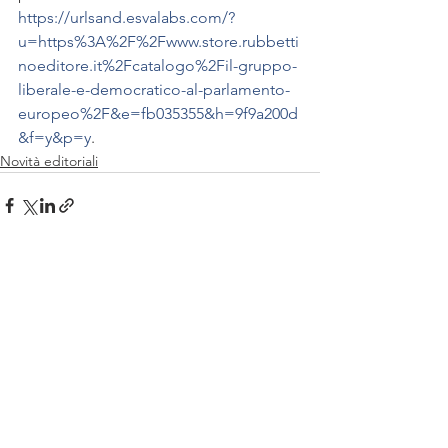
https://urlsand.esvalabs.com/?
u=https%3A%2F%2Fwww.store.rubbetti
noeditore.it%2Fcatalogo%2Fil-gruppo-
liberale-e-democratico-al-parlamento-
europeo%2F&e=fb035355&h=9f9a200d
&f=y&p=y
.
Novità editoriali