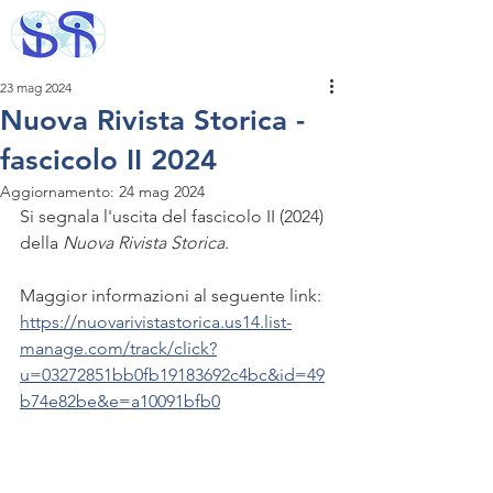
23 mag 2024
Nuova Rivista Storica -
fascicolo II 2024
Aggiornamento:
24 mag 2024
Si segnala l'uscita del fascicolo II (2024) 
della 
Nuova Rivista Storica
. 
Maggior informazioni al seguente link: 
https://nuovarivistastorica.us14.list-
manage.com/track/click?
u=03272851bb0fb19183692c4bc&id=49
b74e82be&e=a10091bfb0