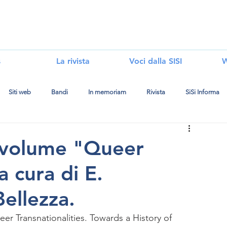
i
s
La rivista
Voci dalla SISI
W
Siti web
Bandi
In memoriam
Rivista
SiSi Informa
 volume "Queer
a cura di E.
ellezza.
er Transnationalities. Towards a History of 