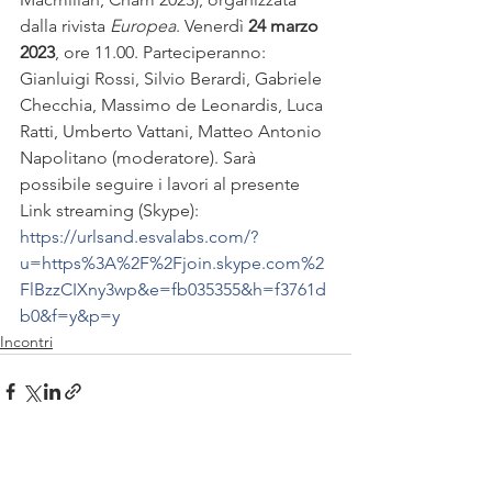
dalla rivista 
Europea
. Venerdì 
24 marzo 
2023
, ore 11.00. Parteciperanno: 
Gianluigi Rossi, Silvio Berardi, Gabriele 
Checchia, Massimo de Leonardis, Luca 
Ratti, Umberto Vattani, Matteo Antonio 
Napolitano (moderatore). Sarà 
possibile seguire i lavori al presente 
Link streaming (Skype): 
https://urlsand.esvalabs.com/?
u=https%3A%2F%2Fjoin.skype.com%2
FlBzzCIXny3wp&e=fb035355&h=f3761d
b0&f=y&p=y
Incontri