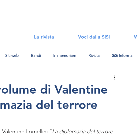
i
s
La rivista
Voci dalla SISI
W
Siti web
Bandi
In memoriam
Rivista
SiSi Informa
volume di Valentine
omazia del terrore
 Valentine Lomellini “
La diplomazia del terrore 