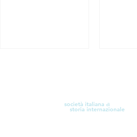
i
società italiana
di
Scuola Internazionale di
Convegno "
storia internazionale
Diplomazia Scientifica
l’Europa nel
"L'Artico: sfide per la
internaziona
diplomazia scientifica"
Commission