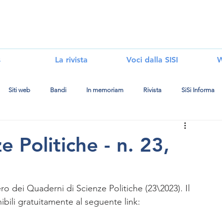
i
s
La rivista
Voci dalla SISI
W
Siti web
Bandi
In memoriam
Rivista
SiSi Informa
 Politiche - n. 23,
o dei Quaderni di Scienze Politiche (23\2023). Il 
bili gratuitamente al seguente link: 