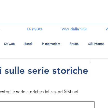
i
s
La rivista
Voci dalla SISI
W
Siti web
Bandi
In memoriam
Rivista
SiSi Informa
i sulle serie storiche
si sulle serie storiche dei settori SISI nel 