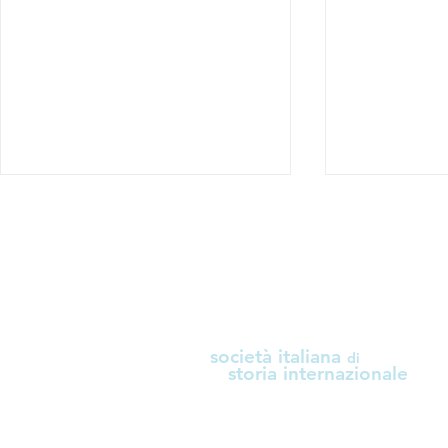
i
società italiana
di
Scuola Internazionale di
Convegno "
storia internazionale
Diplomazia Scientifica
l’Europa nel
"L'Artico: sfide per la
internaziona
diplomazia scientifica"
Commission