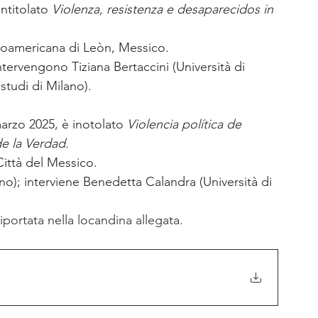
ntitolato 
Violenza, resistenza e desaparecidos in 
eroamericana di Leòn, Messico. 
ntervengono Tiziana Bertaccini (Università di 
studi di Milano). 
marzo 2025, è inotolato 
Violencia política de 
e la Verdad. 
ittà del Messico. 
ino); interviene Benedetta Calandra (Università di 
ortata nella locandina allegata.