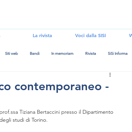
i
s
La rivista
Voci dalla SISI
W
Siti web
Bandi
In memoriam
Rivista
SiSi Informa
ico contemporaneo -
prof.ssa Tiziana Bertaccini presso 
il Dipartimento 
degli studi di Torino.