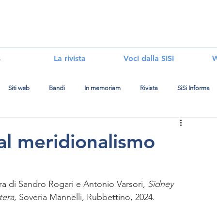
i
s
La rivista
Voci dalla SISI
W
Siti web
Bandi
In memoriam
Rivista
SiSi Informa
al meridionalismo
ra di Sandro Rogari e Antonio Varsori, 
Sidney 
tera
, Soveria Mannelli, Rubbettino, 2024.