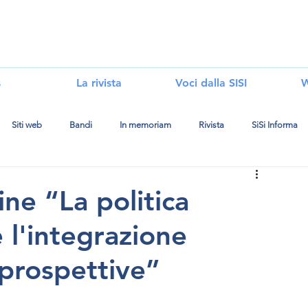
i
s
La rivista
Voci dalla SISI
W
Siti web
Bandi
In memoriam
Rivista
SiSi Informa
ine “La politica
 l'integrazione
 prospettive”