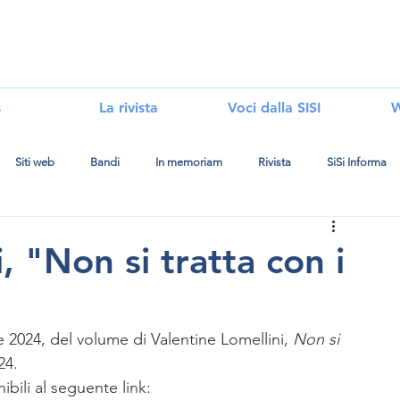
i
s
La rivista
Voci dalla SISI
W
Siti web
Bandi
In memoriam
Rivista
SiSi Informa
, "Non si tratta con i
e 2024, del volume di Valentine Lomellini, 
Non si 
24.
bili al seguente link: 